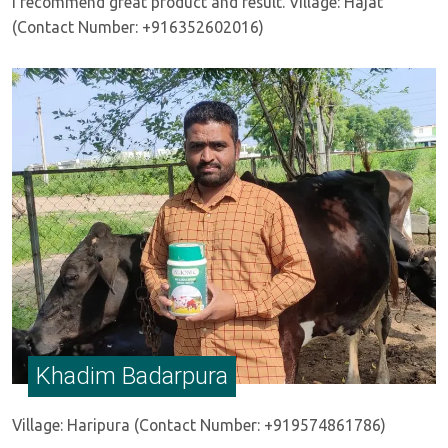
I recommend great product and result. Village: Hajat
(Contact Number: +916352602016)
Khadim Badarpura
Village: Haripura (Contact Number: +919574861786)