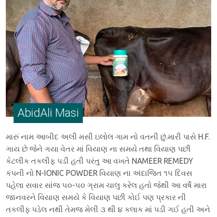
AbidAli Masi
મારું નામ આબીદ અલી મસી ઇલોલ ગામ નો વતની છું.મારી પાસે H.F.
ગાય છે જેને ગયા વેતર માં વિયાણ ના સમયે તથા વિયાણ પછી
કેટલીક તકલીફ પડી હતી પરંતુ આ વખતે NAMEER REMEDY
કંપની નો N-IONIC POWDER વિયાણ ના અંદાજિત ૧૫ દિવસ
પહેલા સવાર સાંજ ૫૦-૫૦ ગ્રામ ચાલુ કરેલ હતો જેથી આ વર્ષે મારા
જાનવરને વિયાણ સમયે કે વિયાણ પછી કોઈ પણ પ્રકાર ની
તકલીફ પડેલ નથી તેમજ મેલી ૩ થી ૪ કલાક માં પડી ગઈ હતી અને